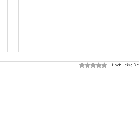
Mit 0 von 5 Sternen bewe
Noch keine Ra
Workshop
Nord