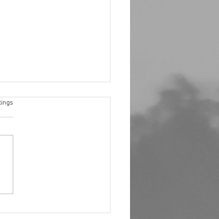
rtet.
tings
klang Festival