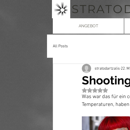
STRATO
ANGEBOT
All Posts
stratodartzalis
22. M
Shootin
Mit NaN von 5 Stern
Was war das für ein 
Temperaturen, haben w