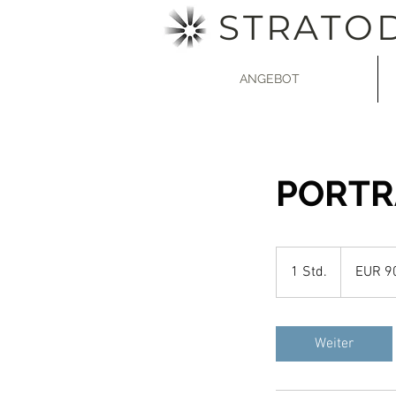
STRATO
ANGEBOT
PORTR
90
Euro
1 Std.
1
EUR 9
S
t
d
Weiter