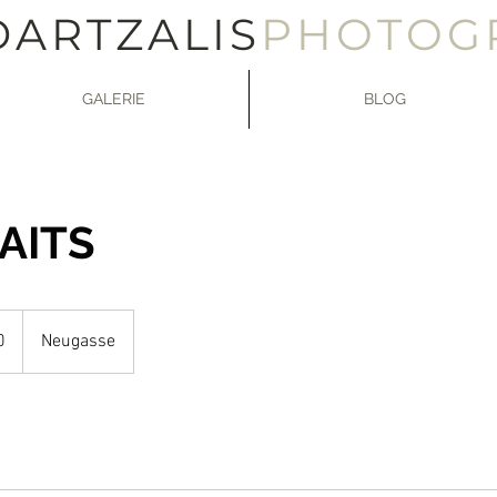
DARTZALIS
PHOTOG
GALERIE
BLOG
AITS
0
Neugasse