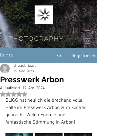
STRATODARTZALIS
PHOTOGRAPHY
Registrieren
Beitrag
stratodartzalis
25. Nov. 2023
Presswerk Arbon
Aktualisiert:
19. Apr. 2024
Mit NaN von 5 Sternen bewertet.
BLIGG hat neulich die brechend volle 
Halle im Presswerk Arbon zum kochen 
gebracht. Welch Energie und 
fantastische Stimmung in Arbon!